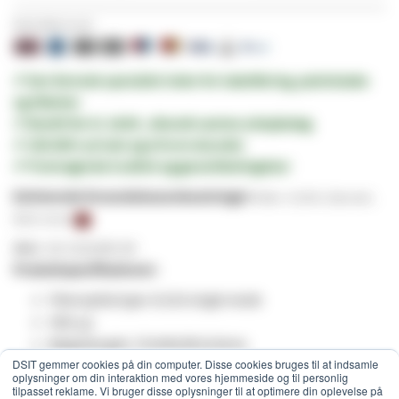
Betal sikkert med:
✔︎ Den førende specialist inden for
kabelføring,
patchskabe
og
tilbehør
✔︎ Bestilt
før kl. 16:00
,
afsendt samme arbejdsdag
✔︎
100.000+
private og erhvervskunder
✔︎ Fremragende kvalitet og
garantibetingelser
Estimerede forsendelsesomkostninger:
Pakke -
51,99 kr.
(Danmark,
Ekskl. moms)
SKU
GV-1312295-40
Produktspecifikationer:
Fiberoptisk type: 9/125 single mode
Stik:
LC
Bølgelængde: TX1490/RX1310nm
DSIT gemmer cookies på din computer. Disse cookies bruges til at indsamle
Fiberoptisk afstand: 40 km
oplysninger om din interaktion med vores hjemmeside og til personlig
Datahastighed: 1GIG
tilpasset reklame. Vi bruger disse oplysninger til at optimere din oplevelse på