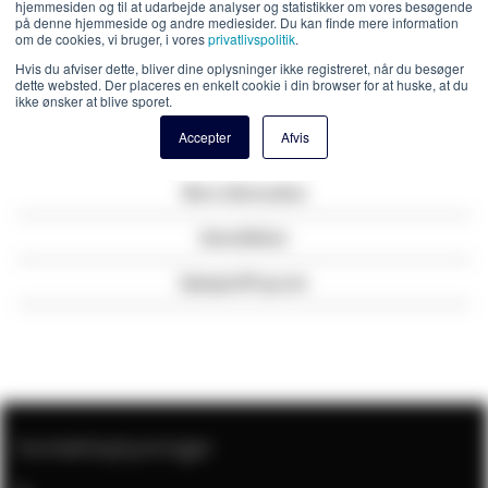
hjemmesiden og til at udarbejde analyser og statistikker om vores besøgende
Bemærk: 1 modul medfølger. For korrekt drift har du
på denne hjemmeside og andre mediesider. Du kan finde mere information
om de cookies, vi bruger, i vores
privatlivspolitik
.
også brug for den tilsvarende GV-1312293-40
Bemærk:
Dette
SFP
-modul er kun egnet til en Zyxel Ethernet-
Hvis du afviser dette, bliver dine oplysninger ikke registreret, når du besøger
dette websted. Der placeres en enkelt cookie i din browser for at huske, at du
switch med en SFP-modulslot. Bruger du en Ethernet-switch
ikke ønsker at blive sporet.
fra et andet mærke?
kontakt
os. Vi tjekker gerne for dig, om
Accepter
Afvis
SFP-modulet er kompatibelt.
Mere information
Anmeldelser
Spørgsmål og svar
Kontaktoplysninger