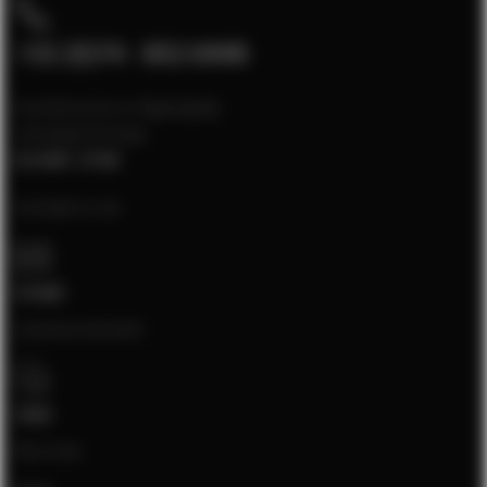
+31 (0)74 - 852 6448
Kundeservice er tilgængelig
mandag til fredag
kl. 8.00 - 17.00
Kontakt os via:
E-mail
[email protected]
Chat
Åbn chat