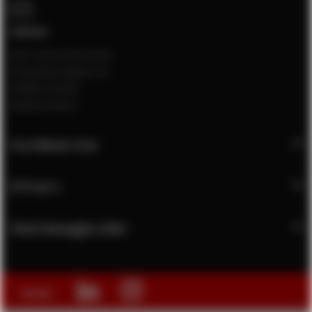
Adresse
DSIT International B.V.
Schuilenburglaan 5A
7604BJ Almelo
Nederlandene
Kundeservice
Erhverv
Mest besøgte sider
Social: