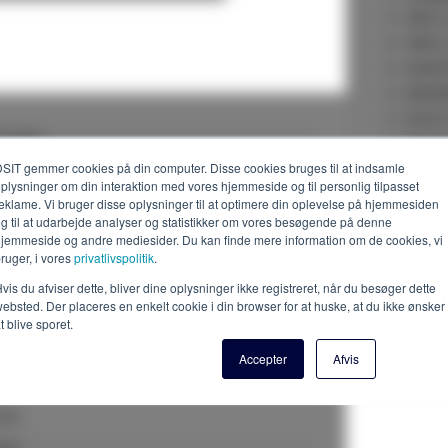
Stik 1
Stik 2
Antal 
Kabelt
Farve:
411403
flamm
Haloge
SIT gemmer cookies på din computer. Disse cookies bruges til at indsamle
0289754259
plysninger om din interaktion med vores hjemmeside og til personlig tilpasset
ke
eklame. Vi bruger disse oplysninger til at optimere din oplevelse på hjemmesiden
g til at udarbejde analyser og statistikker om vores besøgende på denne
jemmeside og andre mediesider. Du kan finde mere information om de cookies, vi
ruger, i vores
privatlivspolitik
.
vis du afviser dette, bliver dine oplysninger ikke registreret, når du besøger dette
plex
ebsted. Der placeres en enkelt cookie i din browser for at huske, at du ikke ønsker
t blive sporet.
gle mode 9/125
2
Accepter
Afvis
/APC